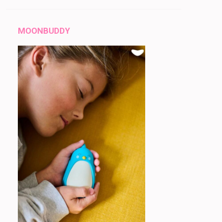
MOONBUDDY