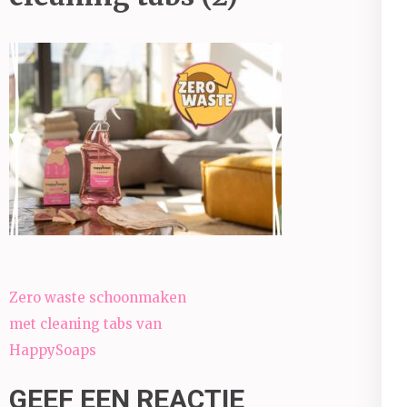
Bericht
Zero waste schoonmaken
navigatie
met cleaning tabs van
HappySoaps
GEEF EEN REACTIE