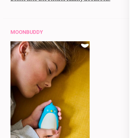
MOONBUDDY