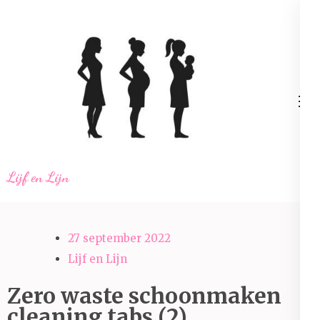
Ga
naar
inhoud
(Druk
enter)
Lijf en Lijn
27 september 2022
Lijf en Lijn
Zero waste schoonmaken
cleaning tabs (2)