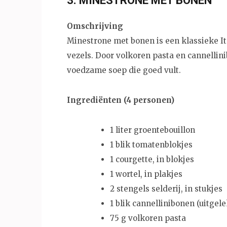
3. MINESTRONE MET BONEN
Omschrijving
Minestrone met bonen is een klassieke I
vezels. Door volkoren pasta en cannellini
voedzame soep die goed vult.
Ingrediënten (4 personen)
1 liter groentebouillon
1 blik tomatenblokjes
1 courgette, in blokjes
1 wortel, in plakjes
2 stengels selderij, in stukjes
1 blik cannellinibonen (uitgele
75 g volkoren pasta