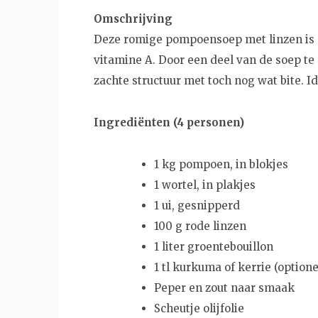
Omschrijving
Deze romige pompoensoep met linzen is 
vitamine A. Door een deel van de soep te p
zachte structuur met toch nog wat bite. Id
Ingrediënten (4 personen)
1 kg pompoen, in blokjes
1 wortel, in plakjes
1 ui, gesnipperd
100 g rode linzen
1 liter groentebouillon
1 tl kurkuma of kerrie (optione
Peper en zout naar smaak
Scheutje olijfolie