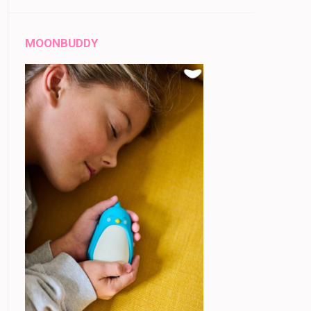
MOONBUDDY