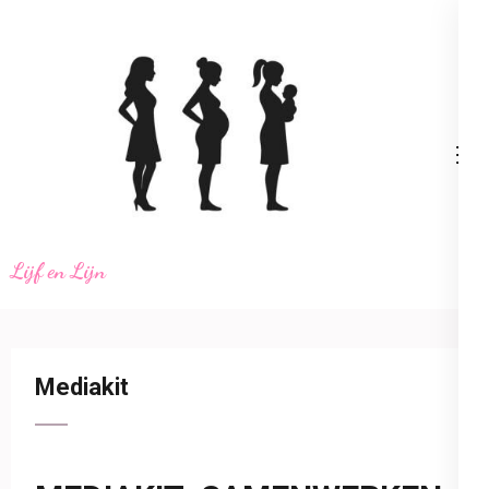
Ga
naar
inhoud
(Druk
enter)
Lijf en Lijn
Mediakit