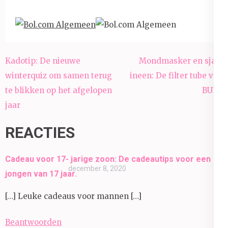
Bericht
Kadotip: De nieuwe
Mondmasker en sjaal
navigatie
winterquiz om samen terug
ineen: De filter tube van
te blikken op het afgelopen
BUFF
jaar
REACTIES
Cadeau voor 17- jarige zoon: De cadeautips voor een
december 8, 2020
jongen van 17 jaar.
[…] Leuke cadeaus voor mannen […]
Beantwoorden