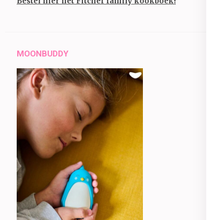
Bestel hier het Fitchef family kookboek!
MOONBUDDY