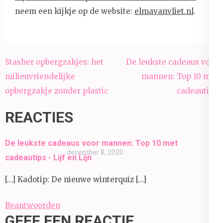
neem een kijkje op de website:
elmavanvliet.nl
.
Bericht
Stasher opbergzakjes: het
De leukste cadeaus voor
navigatie
milieuvriendelijke
mannen: Top 10 met
opbergzakje zonder plastic
cadeautips
REACTIES
De leukste cadeaus voor mannen: Top 10 met
december 8, 2020
cadeautips - Lijf en Lijn
[…] Kadotip: De nieuwe winterquiz […]
Beantwoorden
GEEF EEN REACTIE