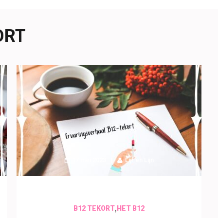
ORT
17 mei 2023
Lijf en Lijn
,
B12 TEKORT
HET B12