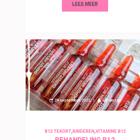
LEES MEER
29 september 2022
Lijf en Lijn
,
,
B12 TEKORT
KINDEREN
VITAMINE B12
BEHANDELING B12