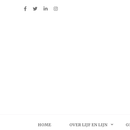
Ga
naar
inhoud
(Druk
enter)
HOME
OVER LIJF EN LIJN
G