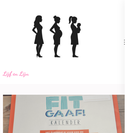
Ga
naar
inhoud
(Druk
enter)
Lijf en Lijn