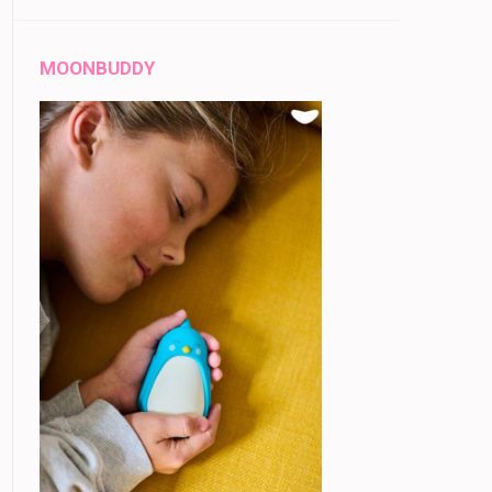
MOONBUDDY