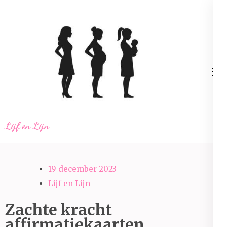
Ga
naar
inhoud
(Druk
enter)
Lijf en Lijn
19 december 2023
Lijf en Lijn
Zachte kracht
affirmatiekaarten