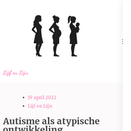
Ga
naar
inhoud
(Druk
enter)
Lijf en Lijn
19 april 2022
Lijf en Lijn
Autisme als atypische
ontwikkeling