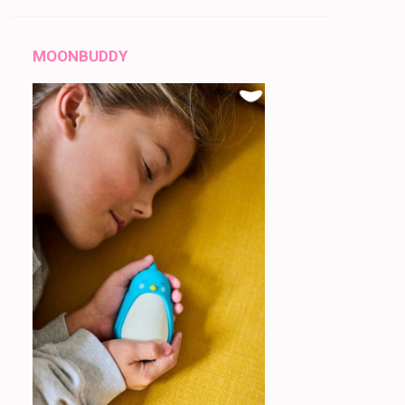
MOONBUDDY