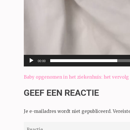
00:00
Bericht
Baby opgenomen in het ziekenhuis: het vervolg
navigatie
GEEF EEN REACTIE
Je e-mailadres wordt niet gepubliceerd.
Vereist
Reactie