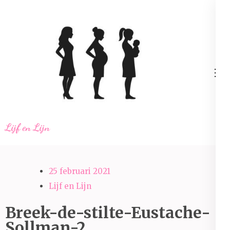
Ga
naar
inhoud
(Druk
enter)
Lijf en Lijn
25 februari 2021
Lijf en Lijn
Breek-de-stilte-Eustache-
Sollman-2