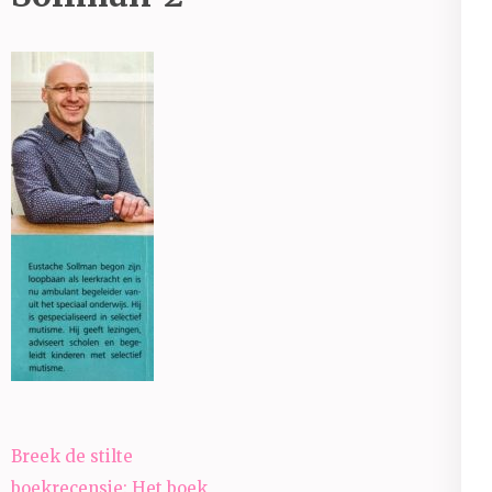
Bericht
Breek de stilte
navigatie
boekrecensie: Het boek