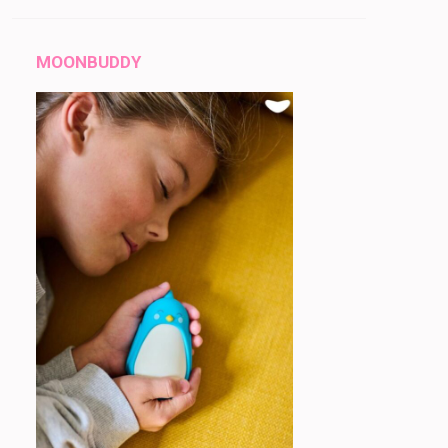
MOONBUDDY