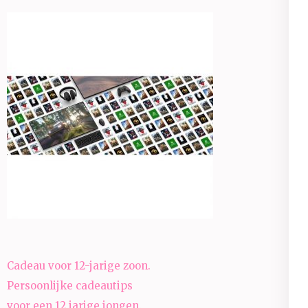
Bericht
Cadeau voor 12-jarige zoon.
navigatie
Persoonlijke cadeautips
voor een 12 jarige jongen.