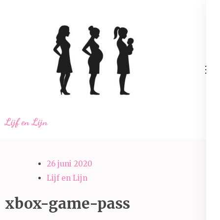
Ga
naar
inhoud
(Druk
enter)
Lijf en Lijn
26 juni 2020
Lijf en Lijn
xbox-game-pass