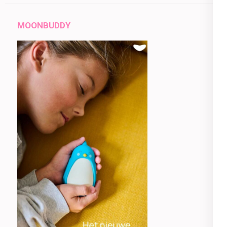
MOONBUDDY