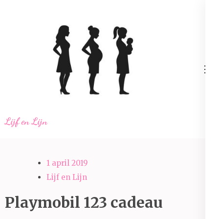
Ga
naar
inhoud
(Druk
enter)
Lijf en Lijn
1 april 2019
Lijf en Lijn
Playmobil 123 cadeau