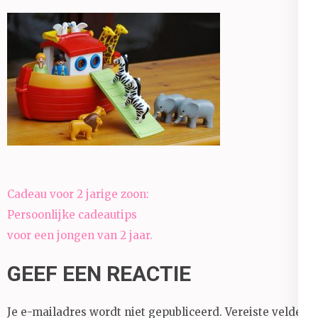
Bericht
Cadeau voor 2 jarige zoon:
navigatie
Persoonlijke cadeautips
voor een jongen van 2 jaar.
GEEF EEN REACTIE
Je e-mailadres wordt niet gepubliceerd.
Vereiste velden