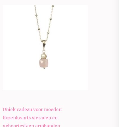
Bericht
Uniek cadeau voor moeder:
navigatie
Rozenkwarts sieraden en
geboortesteen armbanden