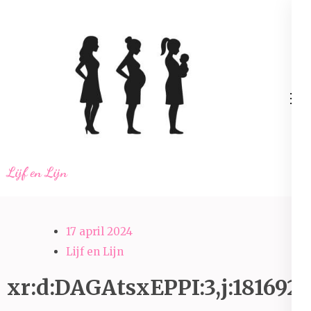
Ga
naar
inhoud
(Druk
enter)
Lijf en Lijn
17 april 2024
Lijf en Lijn
xr:d:DAGAtsxEPPI:3,j:1816928