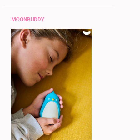
MOONBUDDY