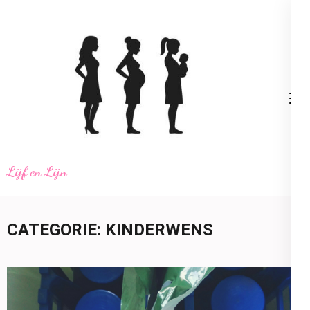
Ga
naar
inhoud
(Druk
enter)
Lijf en Lijn
CATEGORIE:
KINDERWENS