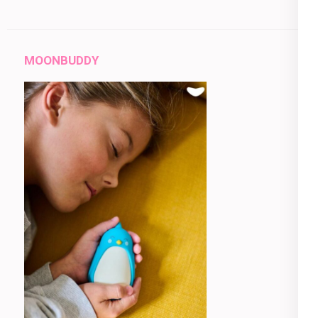
MOONBUDDY