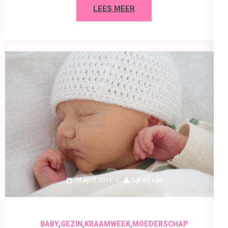
LEES MEER
14 april 2017
Lijf en Lijn
,
,
,
BABY
GEZIN
KRAAMWEEK
MOEDERSCHAP