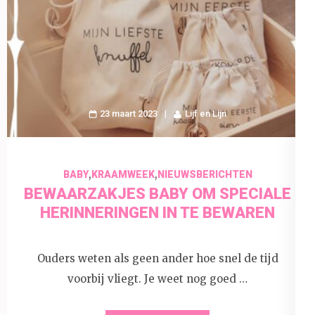
23 maart 2023
Lijf en Lijn
,
,
BABY
KRAAMWEEK
NIEUWSBERICHTEN
BEWAARZAKJES BABY OM SPECIALE
HERINNERINGEN IN TE BEWAREN
Ouders weten als geen ander hoe snel de tijd
voorbij vliegt. Je weet nog goed …