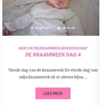
10 april 2017
Lijf en Lijn
,
,
,
BABY
GEZIN
KRAAMWEEK
MOEDERSCHAP
DE KRAAMWEEK DAG 4
Vierde dag van de kraamweek De vierde dag van
mijn kraamweek zit er alweer bijna …
LEES MEER