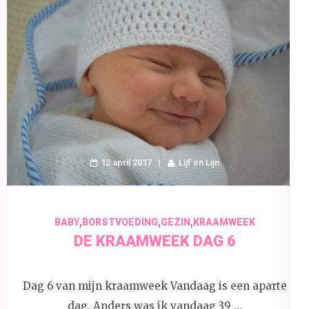
12 april 2017
Lijf en Lijn
,
,
,
BABY
BORSTVOEDING
GEZIN
KRAAMWEEK
DE KRAAMWEEK DAG 6
Dag 6 van mijn kraamweek Vandaag is een aparte
dag. Anders was ik vandaag 39 …