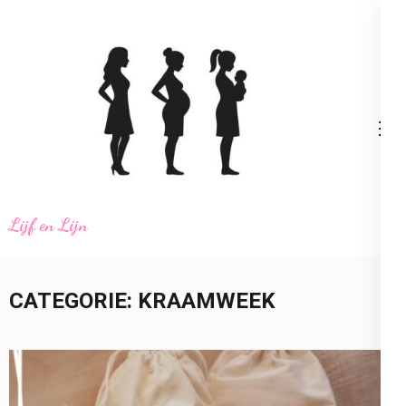
Ga
naar
inhoud
(Druk
enter)
Lijf en Lijn
CATEGORIE:
KRAAMWEEK