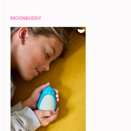
MOONBUDDY