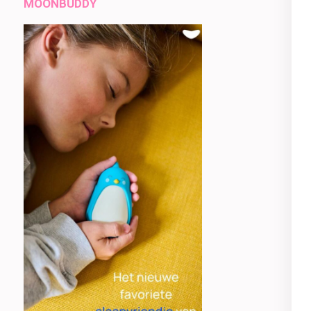
MOONBUDDY