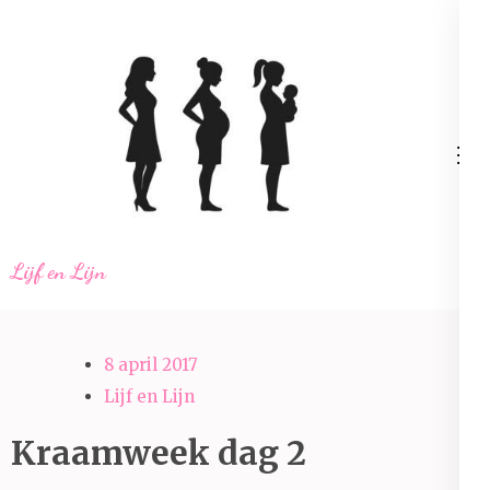
Ga
naar
inhoud
(Druk
enter)
Lijf en Lijn
8 april 2017
Lijf en Lijn
Kraamweek dag 2