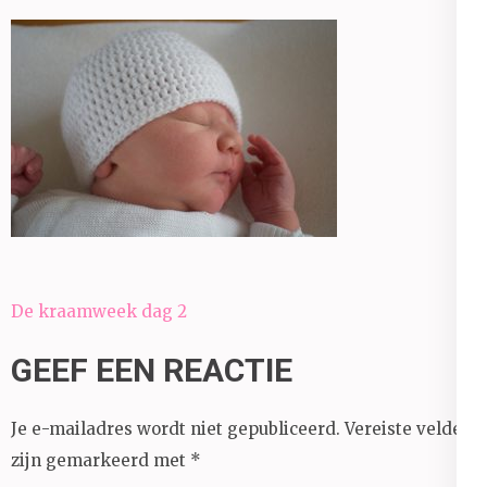
Bericht
De kraamweek dag 2
navigatie
GEEF EEN REACTIE
Je e-mailadres wordt niet gepubliceerd.
Vereiste velden
zijn gemarkeerd met
*