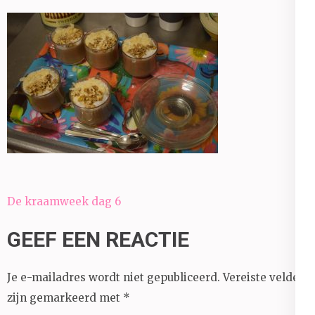
Bericht
De kraamweek dag 6
navigatie
GEEF EEN REACTIE
Je e-mailadres wordt niet gepubliceerd.
Vereiste velden
zijn gemarkeerd met
*