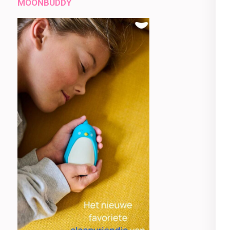
MOONBUDDY