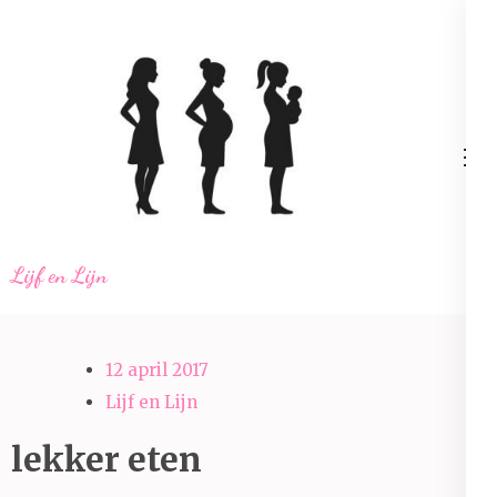
Ga
naar
inhoud
(Druk
enter)
Lijf en Lijn
12 april 2017
Lijf en Lijn
lekker eten