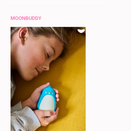
MOONBUDDY