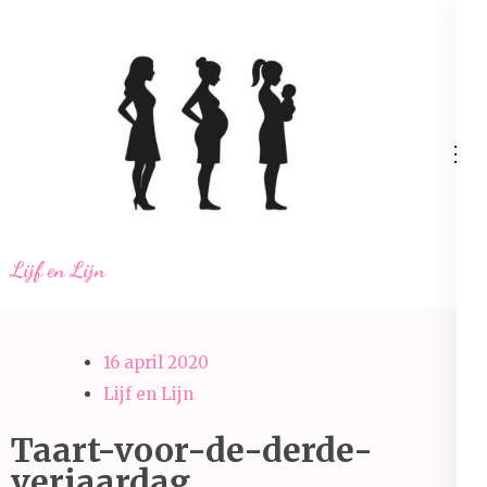
Ga
naar
inhoud
(Druk
enter)
Lijf en Lijn
16 april 2020
Lijf en Lijn
Taart-voor-de-derde-
verjaardag