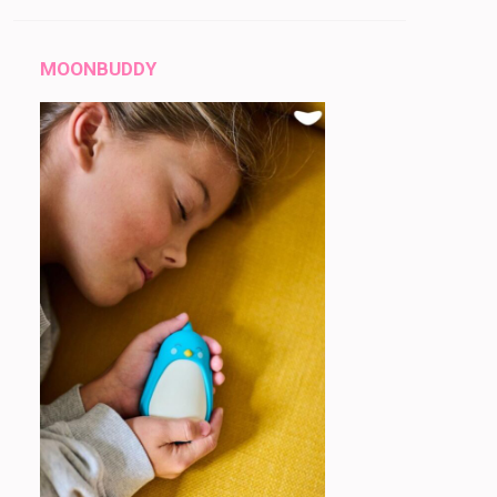
MOONBUDDY