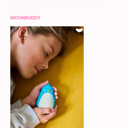
MOONBUDDY