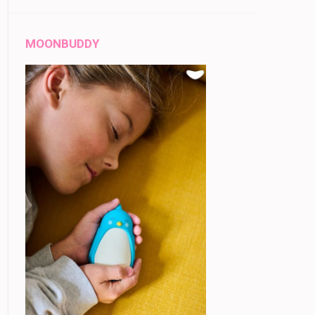
MOONBUDDY