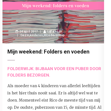
24 april 2017
Lijf en Lijn
Gezin
,
kinderen
,
Moederschap
Mijn weekend: Folders en voeden
FOLDERWIJK: BIJBAAN VOOR EEN PUBER DOOR
FOLDERS BEZORGEN.
Als moeder van 4 kinderen van allerlei leeftijden
is het hier thuis nooit saai. Er is altijd wel wat te
doen. Momenteel eist Rico de meeste tijd van mij
op. De oudste, puberzoon van 15, de minste tijd. Al