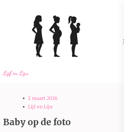
Ga
naar
inhoud
(Druk
enter)
Lijf en Lijn
2 maart 2026
Lijf en Lijn
Baby op de foto