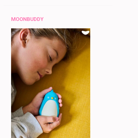
MOONBUDDY