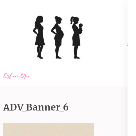
Ga
naar
inhoud
(Druk
enter)
Lijf en Lijn
ADV_Banner_6