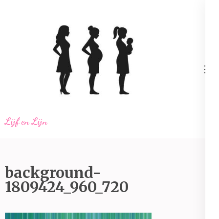
Ga
naar
inhoud
(Druk
enter)
Lijf en Lijn
background-
1809424_960_720