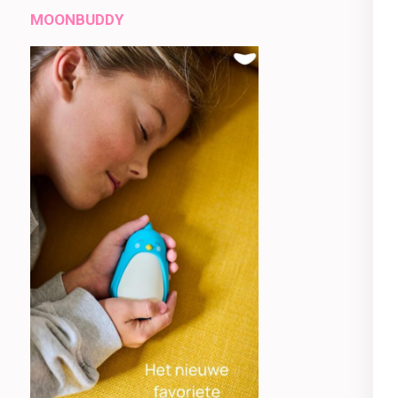
MOONBUDDY