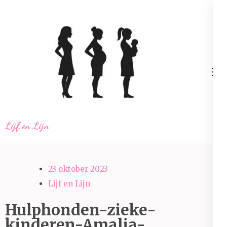
Ga
naar
inhoud
(Druk
enter)
Lijf en Lijn
23 oktober 2023
Lijf en Lijn
Hulphonden-zieke-
kinderen-Amalia-