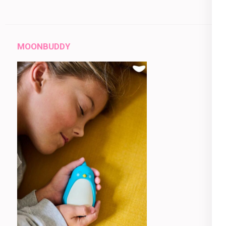
MOONBUDDY