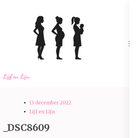
Ga
naar
inhoud
(Druk
enter)
Lijf en Lijn
13 december 2022
Lijf en Lijn
_DSC8609