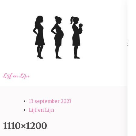
Ga
naar
inhoud
(Druk
enter)
Lijf en Lijn
13 september 2023
Lijf en Lijn
1110×1200