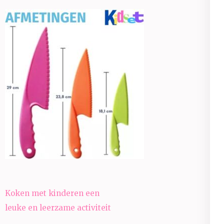
Bericht
Koken met kinderen een
navigatie
leuke en leerzame activiteit