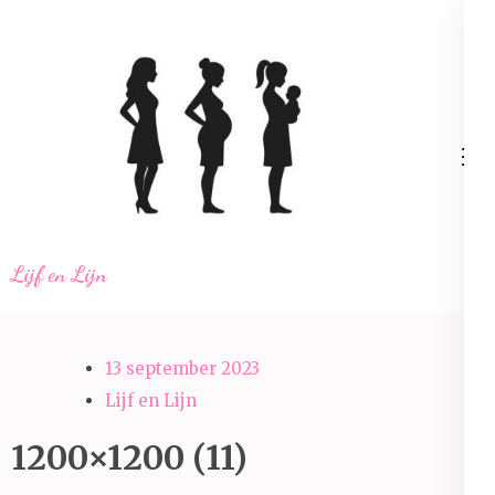
Ga
naar
inhoud
(Druk
enter)
Lijf en Lijn
13 september 2023
Lijf en Lijn
1200×1200 (11)