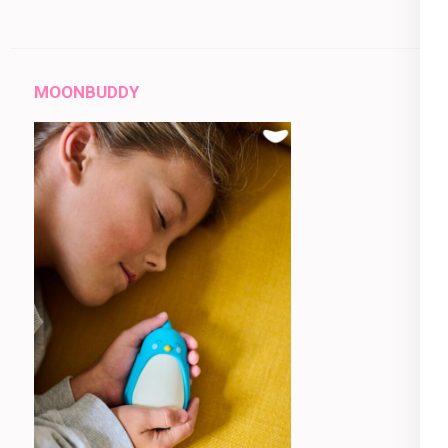
MOONBUDDY