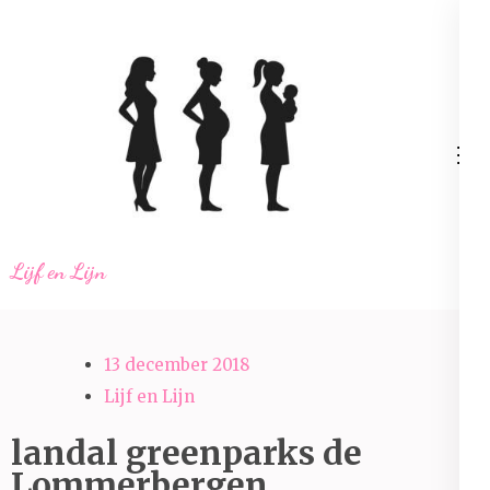
Ga
naar
inhoud
(Druk
enter)
Lijf en Lijn
13 december 2018
Lijf en Lijn
landal greenparks de
Lommerbergen