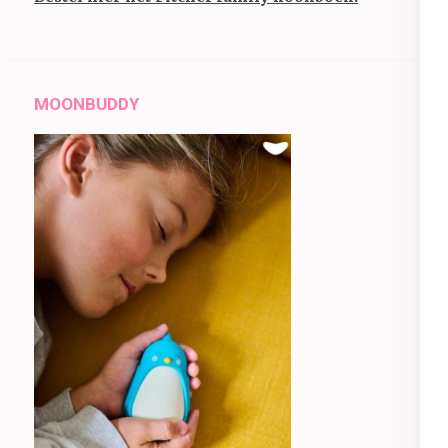
MOONBUDDY