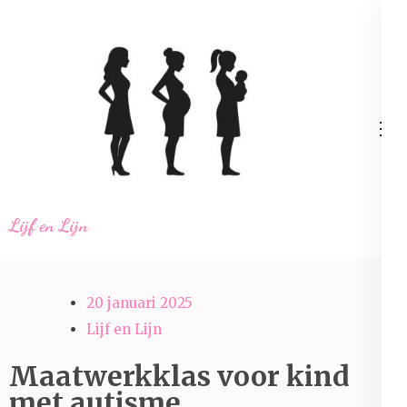
Ga
naar
inhoud
(Druk
enter)
Lijf en Lijn
20 januari 2025
Lijf en Lijn
Maatwerkklas voor kind
met autisme