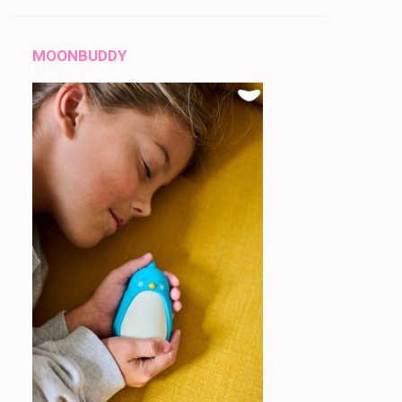
MOONBUDDY