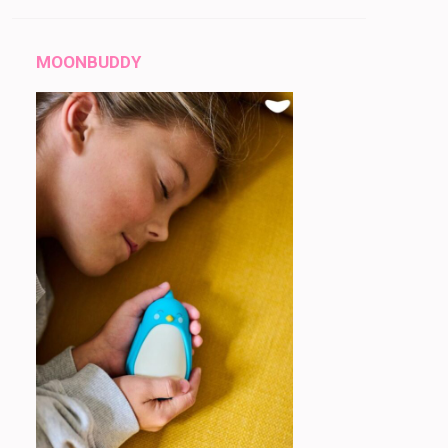
MOONBUDDY