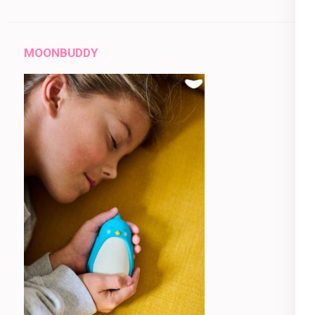
MOONBUDDY