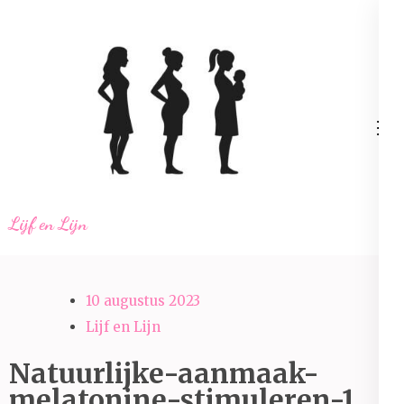
Ga
naar
inhoud
(Druk
enter)
Lijf en Lijn
10 augustus 2023
Lijf en Lijn
Natuurlijke-aanmaak-
melatonine-stimuleren-1