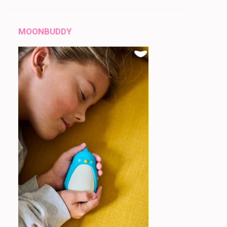
MOONBUDDY