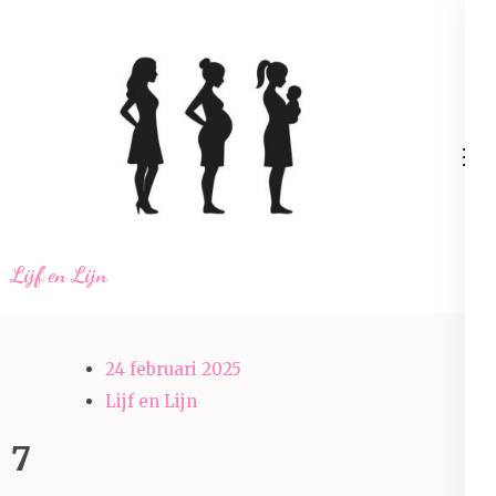
Ga
naar
inhoud
(Druk
enter)
Lijf en Lijn
24 februari 2025
Lijf en Lijn
7