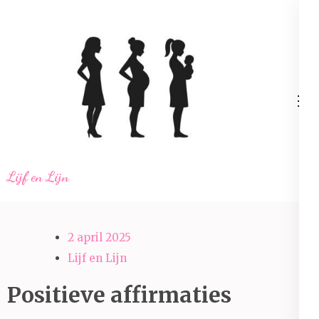
Ga
naar
inhoud
(Druk
enter)
Lijf en Lijn
2 april 2025
Lijf en Lijn
Positieve affirmaties