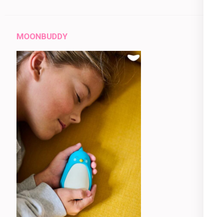
MOONBUDDY