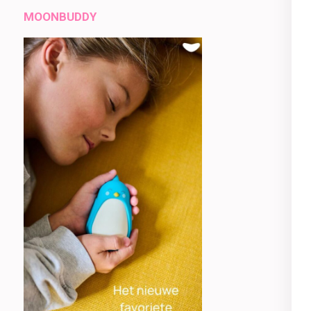
MOONBUDDY