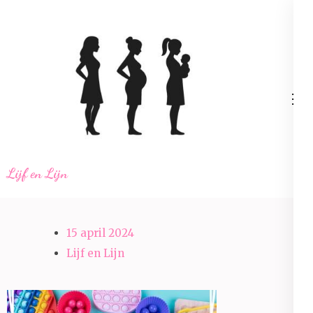
Ga
naar
inhoud
(Druk
enter)
Lijf en Lijn
15 april 2024
Lijf en Lijn