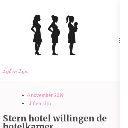
Ga
naar
inhoud
(Druk
enter)
Lijf en Lijn
6 november 2019
Lijf en Lijn
Stern hotel willingen de
hotelkamer