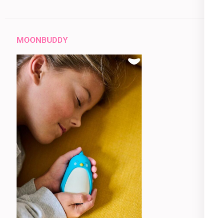
MOONBUDDY