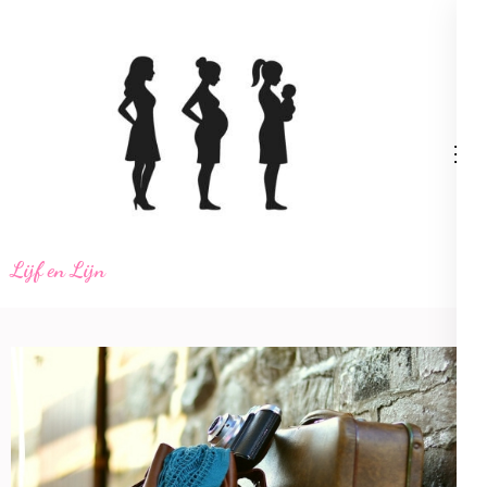
Ga
naar
inhoud
(Druk
enter)
Lijf en Lijn