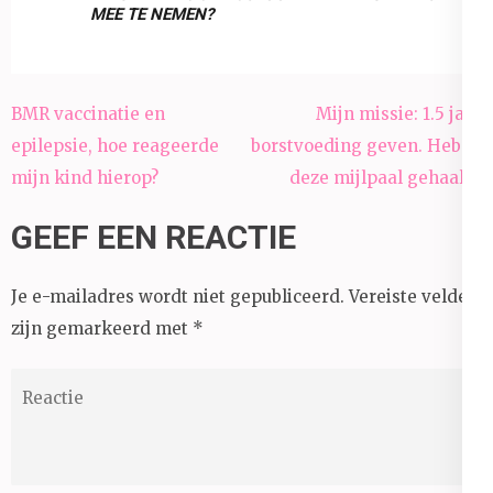
MEE TE NEMEN?
Bericht
BMR vaccinatie en
Mijn missie: 1.5 jaar
navigatie
epilepsie, hoe reageerde
borstvoeding geven. Heb ik
mijn kind hierop?
deze mijlpaal gehaald?
GEEF EEN REACTIE
Je e-mailadres wordt niet gepubliceerd.
Vereiste velden
zijn gemarkeerd met
*
Reactie