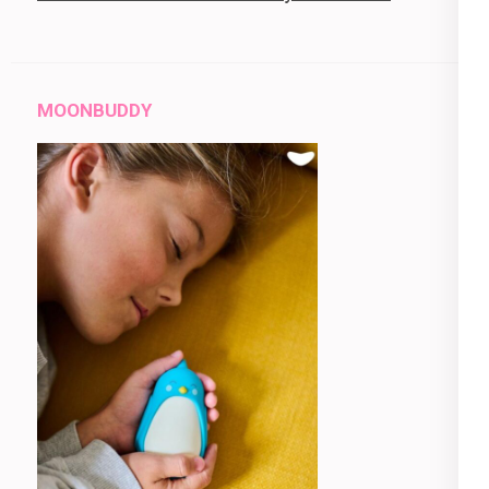
MOONBUDDY