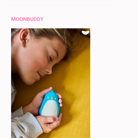
MOONBUDDY